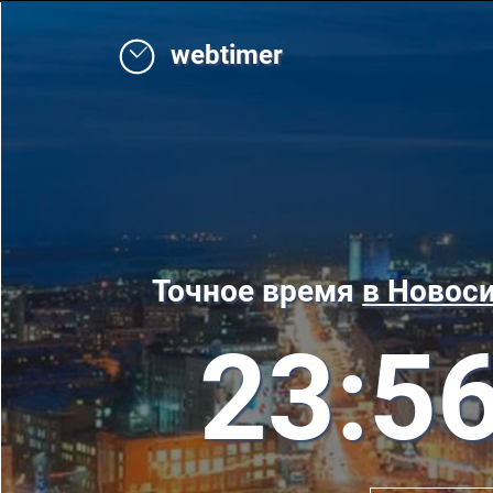
webtimer
Точное время
в Новос
23:5