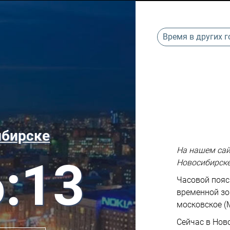
Время в других 
ибирске
На нашем сай
6:14
Новосибирск
Часовой пояс
временной зо
московское (
Сейчас в Нов